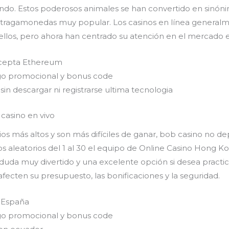
ndo. Estos poderosos animales se han convertido en sinóni
 tragamonedas muy popular. Los casinos en línea general
ellos, pero ahora han centrado su atención en el mercado 
Acepta Ethereum
go promocional y bonus code
in descargar ni registrarse ultima tecnologia
casino en vivo
os más altos y son más difíciles de ganar, bob casino no d
 aleatorios del 1 al 30 el equipo de Online Casino Hong Ko
 duda muy divertido y una excelente opción si desea practic
afecten su presupuesto, las bonificaciones y la seguridad.
 España
go promocional y bonus code