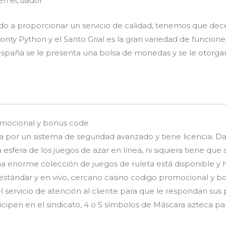
 en ecuador
ado a proporcionar un servicio de calidad, tenemos que de
onty Python y el Santo Grial es la gran variedad de funcion
 españa se le presenta una bolsa de monedas y se le otorg
omocional y bonus code
a por un sistema de seguridad avanzado y tiene licencia. D
 esfera de los juegos de azar en línea, ni siquiera tiene que
Una enorme colección de juegos de ruleta está disponible 
 estándar y en vivo, cercano casino codigo promocional y 
 servicio de atención al cliente para que le respondan su
ipen en el sindicato, 4 o 5 símbolos de Máscara azteca para