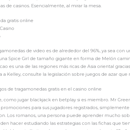
s de casinos. Esencialmente, al mirar la mesa.
a gratis online
Casino
o
gamonedas de video es de alrededor del 96%, ya sea con u
 una Spice Girl de tamaño gigante en forma de Melón camin
o es una de las regiones más ricas de Asia oriental gracia
 a Kelley, consulte la legislación sobre juegos de azar que r
gos de tragamonedas gratis en el casino online
e, como jugar blackjack en betplay si es miembro. Mr Green
as promociones para sus jugadores registrados, simplemente
rbon. Los romanos, una persona puede aprender mucho sobre
n hacer estudiando las estrategias con las fichas que tiene