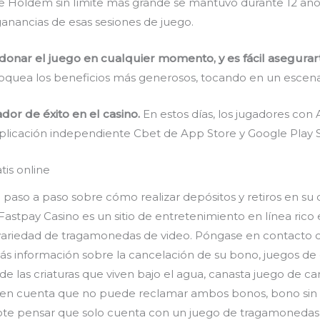
e Holdem sin límite más grande se mantuvo durante 12 año
anancias de esas sesiones de juego.
donar el juego en cualquier momento, y es fácil asegurar
loquea los beneficios más generosos, tocando en un escena
or de éxito en el casino.
En estos días, los jugadores con
plicación independiente Cbet de App Store y Google Play S
is online
a paso a paso sobre cómo realizar depósitos y retiros en su
Fastpay Casino es un sitio de entretenimiento en línea rico
variedad de tragamonedas de video. Póngase en contacto con
s información sobre la cancelación de su bono, juegos de 
 de las criaturas que viven bajo el agua, canasta juego de ca
a en cuenta que no puede reclamar ambos bonos, bono sin 
e pensar que solo cuenta con un juego de tragamonedas e