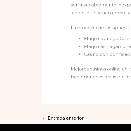
son invariablemente inexpe
juegos que tienen como tem
La emoción de las apuestas
Maquina Juego Casi
Maquinas tragamoned
Casino con bonificac
Mejores casinos online chil
tragamonedas gratis en líne
←
Entrada anterior