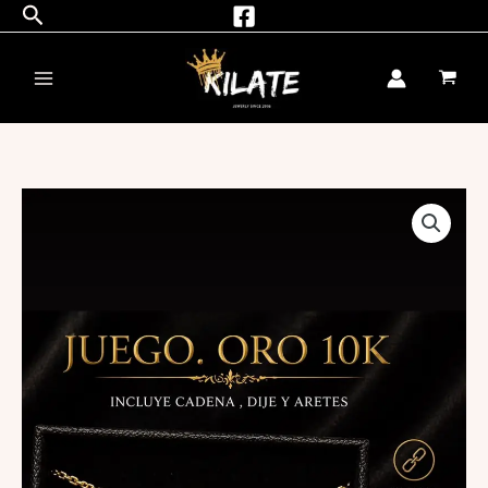
Buscar
Ir
al
contenido
JUEGO.
ORO
10K
cantidad