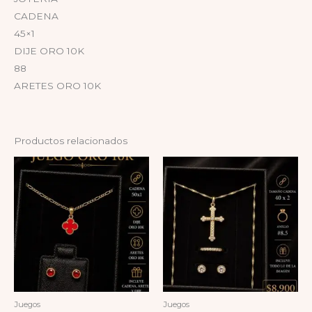
CADENA
45×1
DIJE ORO 10K
88
ARETES ORO 10K
Productos relacionados
Juegos
Juegos